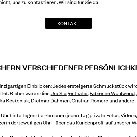
icht, uns zu kontaktieren. Wir sind für Sie da!
KONTAKT
CHERN VERSCHIEDENER PERSÖNLICHK
einzigartigen Einblicken: Jedes ersteigerte Schmuckstück wi
itet. Bisher waren dies
Urs Siegenthaler
,
Fabienne Wohlwend
,
ra Kosteniuk
,
Dietmar Dahmen
,
Cristian Romero
und andere.
Uhr hinterlegen die Personen jeden Tag private Fotos, Videos
tzerin der jeweiligen Uhr – über das Kundenprofil auf unserer 