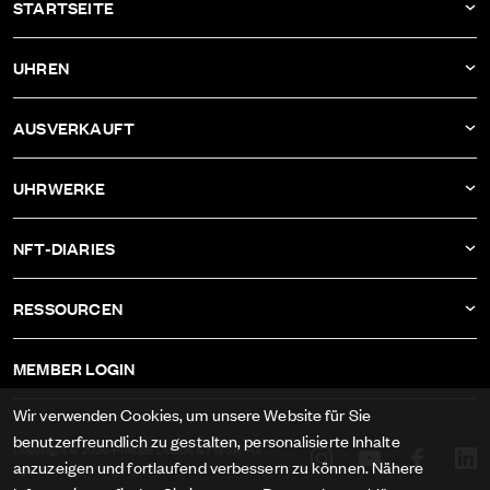
STARTSEITE
AKTUELLES
UHREN
UNTERNEHMEN
DBF011
AUSVERKAUFT
ATELIER
DBF010
DBF006
UHRWERKE
DBF009
DBF005
KALIBER AS-1673
DBF008
NFT-DIARIES
DBF004
KALIBER ETA-2622
DBF007
IVAN RAKITIĆ
DBF003
RESSOURCEN
KALIBER RECORD 1959-2
ALLE NFT-DIARIES
DBF002
IMPRESSUM
KALIBER FELSA 692
MEMBER LOGIN
DBF001
AGB
KALIBER AS-1985
Wir verwenden Cookies, um unsere Website für Sie
DATENSCHUTZ
benutzerfreundlich zu gestalten, personalisierte Inhalte
KALIBER AS-1895
Copyright © 2026 Philippe DuBois & Fils SA. All
anzuzeigen und fortlaufend verbessern zu können. Nähere
rights reserved.
MEDIEN