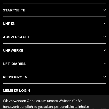
STARTSEITE
AKTUELLES
UHREN
UNTERNEHMEN
DBF011
AUSVERKAUFT
ATELIER
DBF010
DBF006
UHRWERKE
DBF009
DBF005
KALIBER AS-1673
DBF008
NFT-DIARIES
DBF004
KALIBER ETA-2622
DBF007
IVAN RAKITIĆ
DBF003
RESSOURCEN
KALIBER RECORD 1959-2
ALLE NFT-DIARIES
DBF002
IMPRESSUM
KALIBER FELSA 692
MEMBER LOGIN
DBF001
AGB
KALIBER AS-1985
Wir verwenden Cookies, um unsere Website für Sie
DATENSCHUTZ
benutzerfreundlich zu gestalten, personalisierte Inhalte
KALIBER AS-1895
Copyright © 2026 Philippe DuBois & Fils SA. All