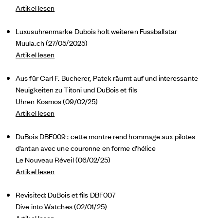
Artikel lesen
Luxusuhrenmarke Dubois holt weiteren Fussballstar
Muula.ch (27/05/2025)
Artikel lesen
Aus für Carl F. Bucherer, Patek räumt auf und interessante
Neuigkeiten zu Titoni und DuBois et fils
Uhren Kosmos (09/02/25)
A
rtikel lesen
DuBois DBF009 : cette montre rend hommage aux pilotes
d’antan avec une couronne en forme d’hélice
Le Nouveau Réveil (06/02/25)
Artikel lesen
Revisited: DuBois et fils DBF007
Dive into Watches (02/01/25)
Artikel lesen