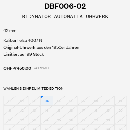
DBF006-02
​​​​​​​BIDYNATOR AUTOMATIK UHRWERK
42 mm
Kaliber Felsa 4007 N
Original-Uhrwerk aus den 1950er Jahren
Limitiert auf 99 Stück
CHF 4’450.00
inkl. MWST
WÄHLEN SIE IHRE LIMITED EDITION
01
02
03
04
05
06
07
08
09
10
11
12
13
14
15
16
17
18
19
20
21
22
23
24
25
26
27
28
29
30
31
32
33
34
35
36
37
38
39
40