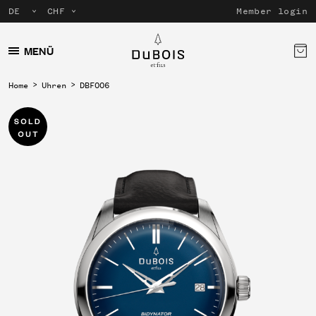
Member login
MENÜ
Home
Uhren
DBF006