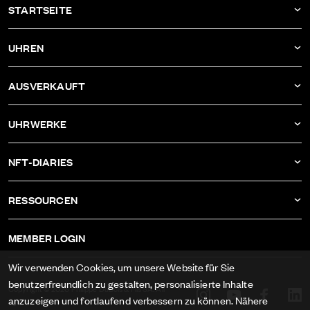
STARTSEITE
AKTUELLES
UHREN
UNTERNEHMEN
DBF011
AUSVERKAUFT
ATELIER
DBF010
DBF006
UHRWERKE
DBF009
DBF005
KALIBER AS-1673
DBF008
NFT-DIARIES
DBF004
KALIBER ETA-2622
DBF007
IVAN RAKITIĆ
DBF003
RESSOURCEN
KALIBER RECORD 1959-2
ALLE NFT-DIARIES
DBF002
IMPRESSUM
KALIBER FELSA 692
MEMBER LOGIN
DBF001
AGB
KALIBER AS-1985
Wir verwenden Cookies, um unsere Website für Sie
DATENSCHUTZ
benutzerfreundlich zu gestalten, personalisierte Inhalte
KALIBER AS-1895
Copyright © 2026 Philippe DuBois & Fils SA. All
anzuzeigen und fortlaufend verbessern zu können. Nähere
rights reserved.
MEDIEN