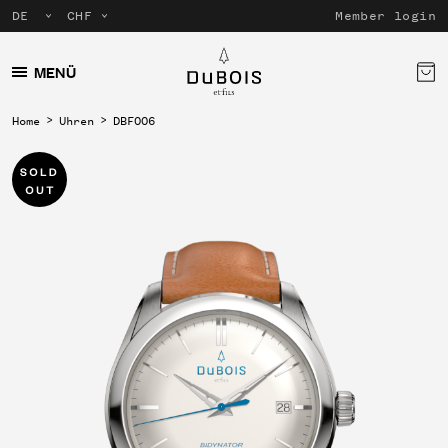
Member login
MENÜ
Home
Uhren
DBF006