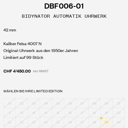
DBF006-01
BIDYNATOR AUTOMATIK UHRWERK
42 mm
Kaliber Felsa 4007 N
Original-Uhrwerk aus den 1950er Jahren
Limitiert auf 99 Stück
CHF 4’450.00
inkl. MWST
WÄHLEN SIE IHRE LIMITED EDITION
01
02
03
04
05
06
07
08
09
10
11
12
13
14
15
16
17
18
19
20
21
22
23
24
25
26
27
28
29
30