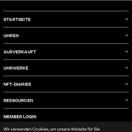
STARTSEITE
AKTUELLES
UHREN
UNTERNEHMEN
DBF011
AUSVERKAUFT
ATELIER
DBF010
DBF006
UHRWERKE
DBF009
DBF005
KALIBER AS-1673
DBF008
NFT-DIARIES
DBF004
KALIBER ETA-2622
DBF007
IVAN RAKITIĆ
DBF003
RESSOURCEN
KALIBER RECORD 1959-2
ALLE NFT-DIARIES
DBF002
IMPRESSUM
KALIBER FELSA 692
MEMBER LOGIN
DBF001
AGB
KALIBER AS-1985
Wir verwenden Cookies, um unsere Website für Sie