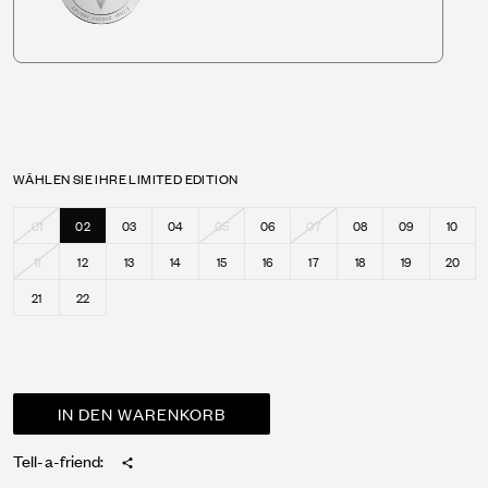
WÄHLEN SIE IHRE LIMITED EDITION
01
02
03
04
05
06
07
08
09
10
11
12
13
14
15
16
17
18
19
20
21
22
Tell-a-friend: