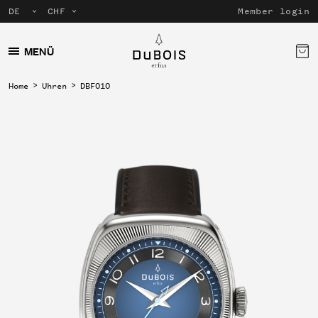
Member login
MENÜ
Home
Uhren
DBF010