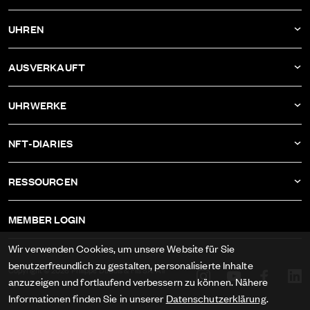
AKTUELLES
UHREN
UNTERNEHMEN
DBF011
AUSVERKAUFT
ATELIER
DBF010
DBF006
UHRWERKE
DBF009
DBF005
KALIBER AS-1673
DBF008
NFT-DIARIES
DBF004
KALIBER ETA-2622
DBF007
IVAN RAKITIĆ
DBF003
RESSOURCEN
KALIBER RECORD 1959-2
ALLE NFT-DIARIES
DBF002
IMPRESSUM
KALIBER FELSA 692
MEMBER LOGIN
DBF001
AGB
KALIBER AS-1985
Wir verwenden Cookies, um unsere Website für Sie
DATENSCHUTZ
benutzerfreundlich zu gestalten, personalisierte Inhalte
KALIBER AS-1895
Copyright © 2026 Philippe DuBois & Fils SA. All
anzuzeigen und fortlaufend verbessern zu können. Nähere
rights reserved.
MEDIEN
Informationen finden Sie in unserer
Datenschutzerklärung
.