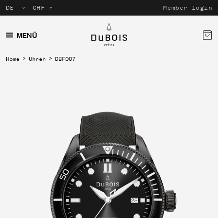
Member login
MENÜ
Home
Uhren
DBF007