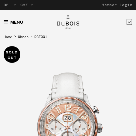
Member login
MENÜ
Home
Uhren
DBF001