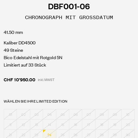
DBF001-06
CHRONOGRAPH MIT GROSSDATUM
41.50 mm
Kaliber DD4500
49 Steine
Bico Edelstahl mit Rotgold 5N
Limitiert auf 33 Stück
CHF 10’950.00
inkl. MWST
WÄHLEN SIE IHRE LIMITED EDITION
01
02
03
04
05
06
07
08
09
10
11
12
13
14
15
16
17
18
19
20
21
22
23
24
25
26
27
28
29
30