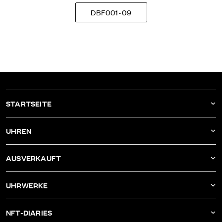
DBF001-09
STARTSEITE
AKTUELLES
UHREN
UNTERNEHMEN
DBF011
AUSVERKAUFT
ATELIER
DBF010
DBF006
UHRWERKE
DBF009
DBF005
KALIBER AS-1673
DBF008
NFT-DIARIES
DBF004