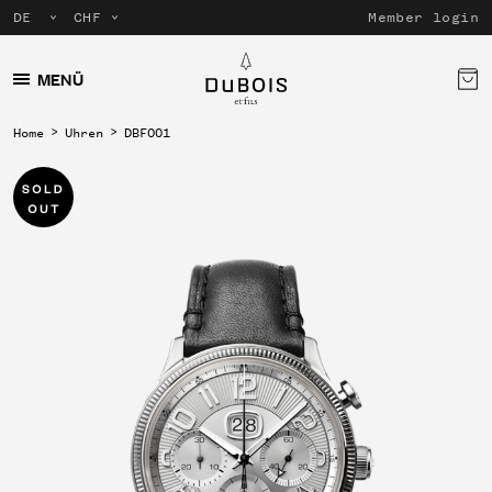
Member login
MENÜ
Home
Uhren
DBF001