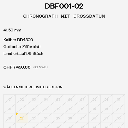
DBF001-02
CHRONOGRAPH MIT GROSSDATUM
41.50 mm
Kaliber DD4500
Guilloche-Zifferblatt
Limitiert auf 99 Stück
CHF 7’450.00
inkl. MWST
WÄHLEN SIE IHRE LIMITED EDITION
01
02
03
04
05
06
07
08
09
10
11
12
13
14
15
16
17
18
19
20
21
22
23
24
25
26
27
28
29
30
31
32
33
34
35
36
37
38
39
40