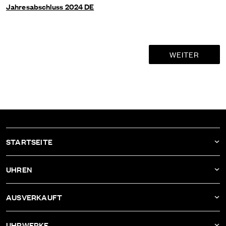
Jahresabschluss 2024 DE
STARTSEITE
AKTUELLES
UHREN
UNTERNEHMEN
DBF011
AUSVERKAUFT
ATELIER
DBF010
DBF006
UHRWERKE