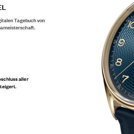
EL
igitalen Tagebuch von
pameisterschaft.
schluss aller
teigert.