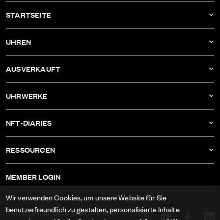
STARTSEITE
AKTUELLES
UHREN
UNTERNEHMEN
DBF011
AUSVERKAUFT
ATELIER
DBF010
DBF006
UHRWERKE
DBF009
DBF005
KALIBER AS-1673
DBF008
NFT-DIARIES
DBF004
KALIBER ETA-2622
DBF007
IVAN RAKITIĆ
DBF003
RESSOURCEN
KALIBER RECORD 1959-2
ALLE NFT-DIARIES
DBF002
IMPRESSUM
KALIBER FELSA 692
MEMBER LOGIN
DBF001
AGB
KALIBER AS-1985
Wir verwenden Cookies, um unsere Website für Sie
DATENSCHUTZ
benutzerfreundlich zu gestalten, personalisierte Inhalte
KALIBER AS-1895
Copyright © 2026 Philippe DuBois & Fils SA. All