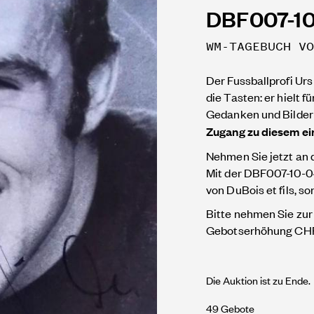
DBF007-1
WM-TAGEBUCH VO
Der Fussballprofi Ur
die Tasten: er hielt f
Gedanken und Bilder z
Zugang zu diesem ei
Nehmen Sie jetzt an d
Mit der DBF007-10-0
von DuBois et fils, 
Bitte nehmen Sie zur 
Gebotserhöhung CHF 
Die Auktion ist zu Ende.
49 Gebote