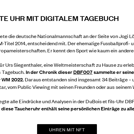
TE UHR MIT DIGITALEM TAGEBUCH
tete die deutsche Nationalmannschaft an der Seite von Jogi L
M-Titel 2014, entscheidend mit. Der ehemalige Fussballprofi- 
ropameisterschaften. Er kennt den Sport wie kaum ein anderer
ür Urs Siegenthaler, eine Weltmeisterschaft zu Hause zu erlebe
es Tagebuch.
In der Chronik dieser
DBF007
sammelte er seine
r WM 2022.
Daraus entstanden sind insgesamt 34 Beiträge – 
atar, vom Public Viewing mit seinen Freunden oder aus seine
egte alle Eindrücke und Analysen in der DuBois et fils-Uhr DB
 diese Taucheruhr enthält seine persönlichen Einträge zu all
UHREN MIT NFT