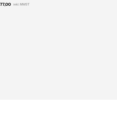
277,00
inkl. MWST