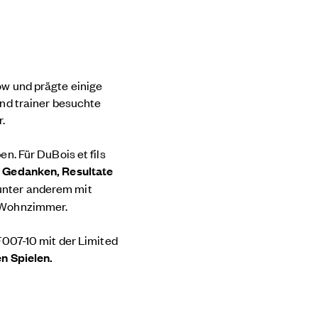
öw und prägte einige
und trainer besuchte
.
n. Für DuBois et fils
 Gedanken, Resultate
unter anderem mit
m Wohnzimmer.
F007-10 mit der Limited
en Spielen.