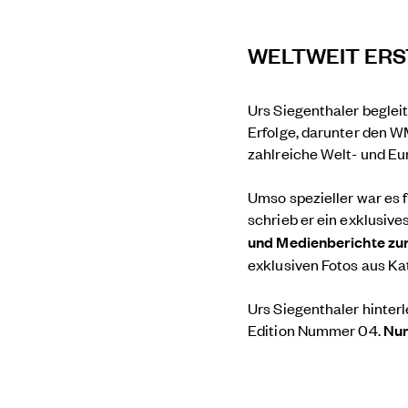
WELTWEIT ERS
Urs Siegenthaler beglei
Erfolge, darunter den W
zahlreiche Welt- und Eu
Umso spezieller war es f
schrieb er ein exklusiv
und Medienberichte zu
exklusiven Fotos aus K
Urs Siegenthaler hinterl
Edition Nummer 04.
Nur