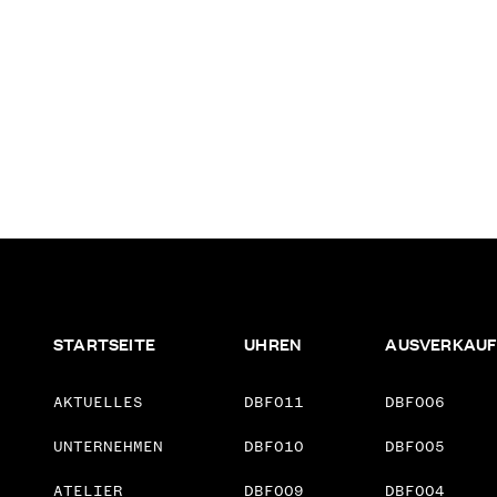
STARTSEITE
UHREN
AUSVERKAU
AKTUELLES
DBF011
DBF006
UNTERNEHMEN
DBF010
DBF005
ATELIER
DBF009
DBF004