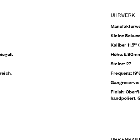
UHRWERK
Manufakturw
Kleine Sekund
Kaliber 11.5'
piegelt
Höhe: 5.90m
Steine: 27
reich,
Frequenz: 19
Gangreserve:
Finish: Oberfl
handpoliert, 
UHRENBAN