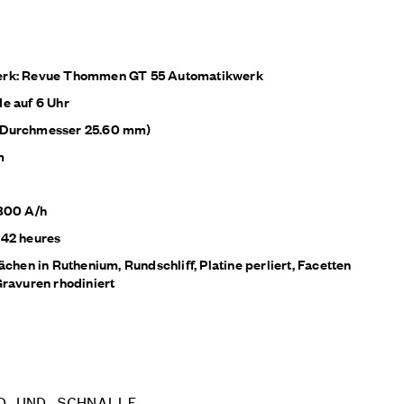
erk: Revue Thommen GT 55 Automatikwerk
e auf 6 Uhr
'' (Durchmesser 25.60 mm)
m
'800 A/h
 42 heures
ächen in Ruthenium, Rundschliff, Platine perliert, Facetten
Gravuren rhodiniert
D UND SCHNALLE