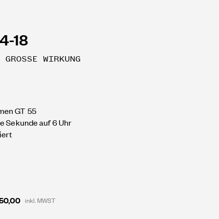
4-18
 GROSSE WIRKUNG
men GT 55
ne Sekunde auf 6 Uhr
iert
750,00
inkl. MWST