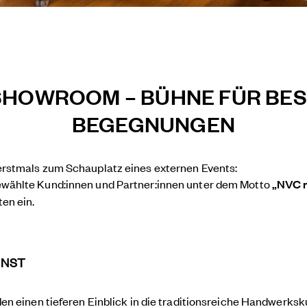
SHOWROOM – BÜHNE FÜR BE
BEGEGNUNGEN
rstmals zum Schauplatz eines externen Events:
ewählte Kund:innen und Partner:innen unter dem Motto
„NVC m
en ein.
UNST
n einen tieferen Einblick in die traditionsreiche Handwerksku