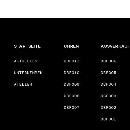
STARTSEITE
UHREN
AUSVERKAU
AKTUELLES
DBF011
DBF006
UNTERNEHMEN
DBF010
DBF005
ATELIER
DBF009
DBF004
DBF008
DBF003
DBF007
DBF002
DBF001