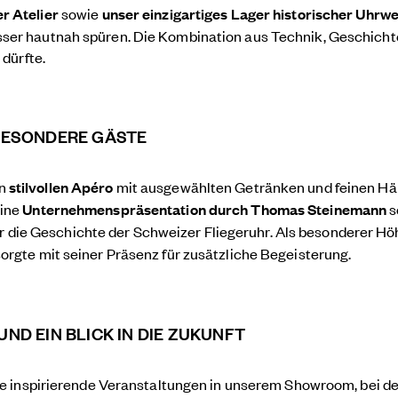
r Atelier
sowie
unser einzigartiges Lager historischer Uhrwe
ser hautnah spüren. Die Kombination aus Technik, Geschichte 
 dürfte.
 BESONDERE GÄSTE
n
stilvollen Apéro
mit ausgewählten Getränken und feinen Hä
eine
Unternehmenspräsentation durch Thomas Steinemann
s
 die Geschichte der Schweizer Fliegeruhr. Als besonderer H
orgte mit seiner Präsenz für zusätzliche Begeisterung.
ND EIN BLICK IN DIE ZUKUNFT
tere inspirierende Veranstaltungen in unserem Showroom, bei