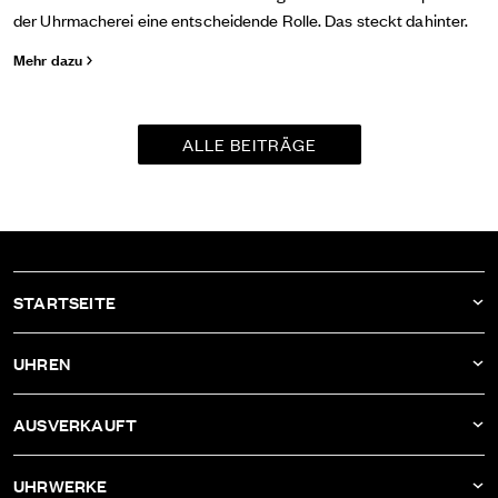
der Uhrmacherei eine entscheidende Rolle. Das steckt dahinter.
Mehr dazu
ALLE BEITRÄGE
STARTSEITE
AKTUELLES
UHREN
UNTERNEHMEN
DBF011
AUSVERKAUFT
ATELIER
DBF010
DBF006
UHRWERKE
DBF009