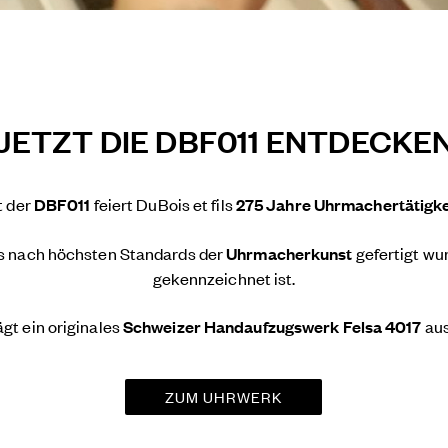
JETZT DIE DBF011 ENTDECKE
t der
DBF011
feiert DuBois et fils
275 Jahre Uhrmachertätigke
as nach höchsten Standards der
Uhrmacherkunst
gefertigt wu
gekennzeichnet ist.
gt ein originales
Schweizer Handaufzugswerk Felsa 4017
aus
ZUM UHRWERK