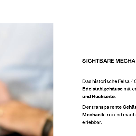
SICHTBARE MECHA
Das historische Felsa 4
Edelstahlgehäuse
mit e
und Rückseite
.
Der
transparente Geh
Mechanik
frei und mac
erlebbar.