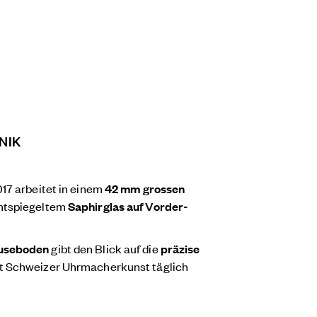
NIK
017 arbeitet in einem
42 mm grossen
ntspiegeltem
Saphirglas auf Vorder-
äuseboden
gibt den Blick auf die
präzise
ht Schweizer Uhrmacherkunst täglich