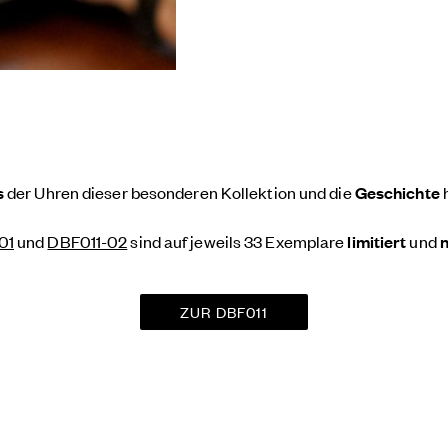
s
der Uhren dieser besonderen Kollektion und die
Geschichte
01
und
DBF011-02
sind auf jeweils 33 Exemplare
limitiert
und
n
ZUR DBF011