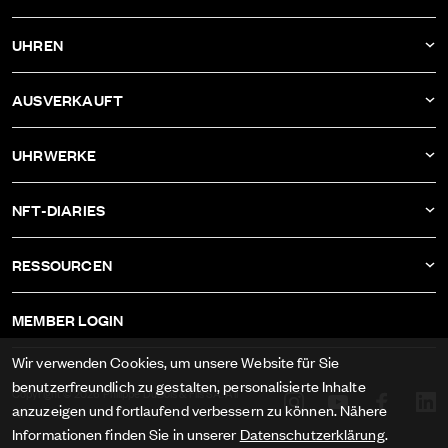
AKTUELLES
UHREN
UNTERNEHMEN
DBF011
AUSVERKAUFT
ATELIER
DBF010
DBF006
UHRWERKE
DBF009
DBF005
KALIBER AS-1673
DBF008
NFT-DIARIES
DBF004
KALIBER ETA-2622
DBF007
IVAN RAKITIĆ
DBF003
RESSOURCEN
KALIBER RECORD 1959-2
ALLE NFT-DIARIES
DBF002
IMPRESSUM
KALIBER FELSA 692
MEMBER LOGIN
DBF001
AGB
KALIBER AS-1985
Wir verwenden Cookies, um unsere Website für Sie
DATENSCHUTZ
benutzerfreundlich zu gestalten, personalisierte Inhalte
KALIBER AS-1895
Copyright © 2026 Philippe DuBois & Fils SA. All
anzuzeigen und fortlaufend verbessern zu können. Nähere
rights reserved.
MEDIEN
Informationen finden Sie in unserer
Datenschutzerklärung
.