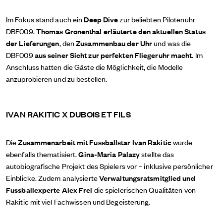
Im Fokus stand auch ein
Deep Dive
zur beliebten Pilotenuhr
DBF009.
Thomas Gronenthal erläuterte den aktuellen Status
der Lieferungen
, den
Zusammenbau der Uhr
und was die
DBF009
aus seiner Sicht zur perfekten Fliegeruhr macht
. Im
Anschluss hatten die Gäste die Möglichkeit, die Modelle
anzuprobieren und zu bestellen.
IVAN RAKITIC X DUBOIS ET FILS
Die
Zusammenarbeit mit Fussballstar Ivan Rakitic
wurde
ebenfalls thematisiert.
Gina-Maria Palazy
stellte das
autobiografische Projekt des Spielers vor – inklusive persönlicher
Einblicke. Zudem analysierte
Verwaltungsratsmitglied und
Fussballexperte Alex Frei
die spielerischen Qualitäten von
Rakitic mit viel Fachwissen und Begeisterung.