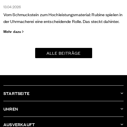
13.04.2026
Vom Schmuckstein zum Hochleistungsmaterial: Rubine spielen in
der Uhrmacherei eine entscheidende Rolle. Das steckt dahinter.
Mehr dazu
ALLE BEITRÄGE
STARTSEITE
AKTUELLES
UHREN
UNTERNEHMEN
DBF011
AUSVERKAUFT
ATELIER