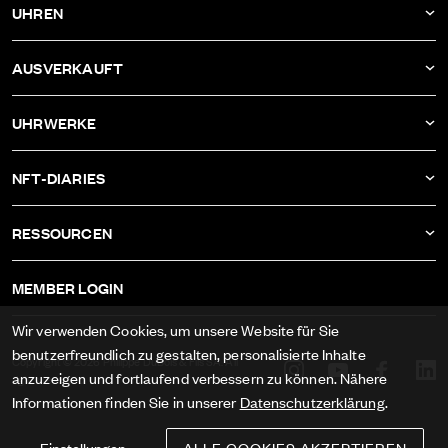
UHREN
UNTERNEHMEN
DBF011
AUSVERKAUFT
ATELIER
DBF010
DBF006
UHRWERKE
DBF009
DBF005
KALIBER AS-1673
DBF008
NFT-DIARIES
DBF004
KALIBER ETA-2622
DBF007
IVAN RAKITIĆ
DBF003
RESSOURCEN
KALIBER RECORD 1959-2
ALLE NFT-DIARIES
DBF002
IMPRESSUM
KALIBER FELSA 692
MEMBER LOGIN
DBF001
AGB
KALIBER AS-1985
Wir verwenden Cookies, um unsere Website für Sie
DATENSCHUTZ
benutzerfreundlich zu gestalten, personalisierte Inhalte
KALIBER AS-1895
Copyright © 2026 Philippe DuBois & Fils SA. All
anzuzeigen und fortlaufend verbessern zu können. Nähere
rights reserved.
MEDIEN
Informationen finden Sie in unserer
Datenschutzerklärung
.
Einstellungen
ALLE COOKIES AKZEPTIEREN