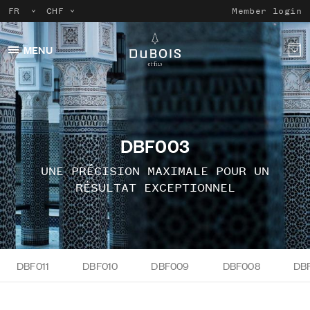
Member login
MENU
DBF003
UNE PRÉCISION MAXIMALE POUR UN
RÉSULTAT EXCEPTIONNEL
DBF011
DBF010
DBF009
DBF008
DB