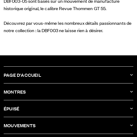
DBF003-05 sont basés sur un mouvement de manufacture
historique original, le calibre Revue Thommen GT 55.
Découvrez par vous-même les nombreux détails passionnants de
notre collection : la DBF003 ne laisse rien à désirer.
PAGE D'ACCUEIL
ACTUALITÉS
MONTRES
COMPAGNIE
DBF011
ÉPUISÉ
ATELIER
DBF010
DBF006
MOUVEMENTS
DBF009
DBF005
CALIBRE AS-1673