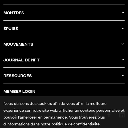
ACTUALITÉS
MONTRES
COMPAGNIE
DBF011
ÉPUISÉ
ATELIER
DBF010
DBF006
MOUVEMENTS
DBF009
DBF005
CALIBRE AS-1673
DBF008
JOURNAL DE NFT
DBF004
CALIBRE ETA-2622
DBF007
IVAN RAKITIĆ
DBF003
RESSOURCES
CALIBRE RECORD 1959-2
TOUS LES JOURNAUX NFT
DBF002
MENTIONS LÉGALES
CALIBRE FELSA 692
MEMBER LOGIN
DBF001
CONDITIONS GÉNÉRALES
CALIBRE AS-1985
Nous utilisons des cookies afin de vous offrir la meilleure
PROTECTION DES DONNÉES
expérience sur notre site web, afficher un contenu personnalisé et
CALIBRE AS-1895
Copyright © 2026 Philippe DuBois & Fils SA. All
pouvoir l'améliorer en permanence. Vous trouverez plus
rights reserved.
MÉDIAS
d'informations dans notre
politique de confidentialité
.